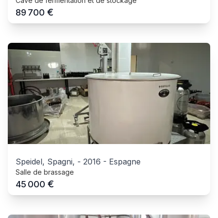
Cave de fermentation et de stockage
€
89 700
Speidel, Spagni,
-
2016
-
Espagne
Salle de brassage
€
45 000