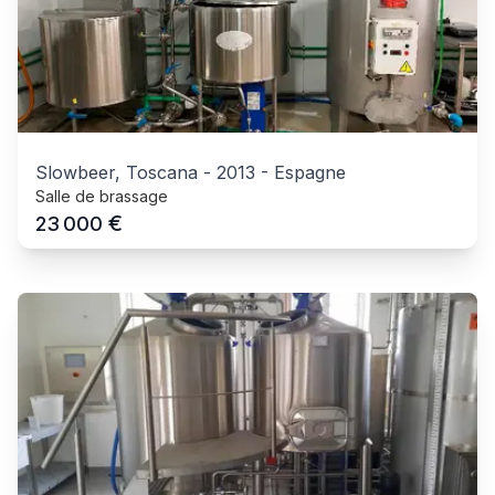
Slowbeer, Toscana
-
2013
-
Espagne
Salle de brassage
€
23 000