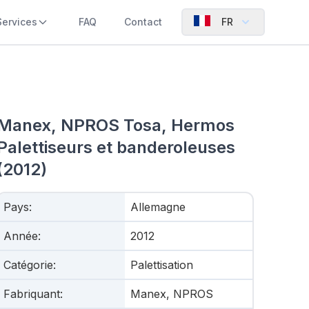
Services
FAQ
Contact
FR
Manex, NPROS Tosa, Hermos
Palettiseurs et banderoleuses
(2012)
Pays
:
Allemagne
Année
:
2012
Catégorie
:
Palettisation
Fabriquant
:
Manex, NPROS