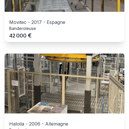
Movitec
-
2017
-
Espagne
Banderoleuse
€
42 000
Haloila
-
2006
-
Allemagne