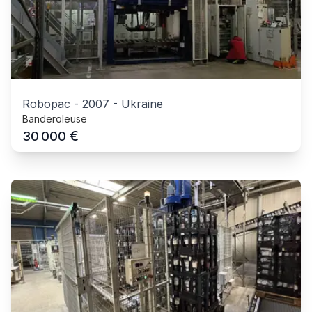
Robopac
-
2007
-
Ukraine
Banderoleuse
€
30 000