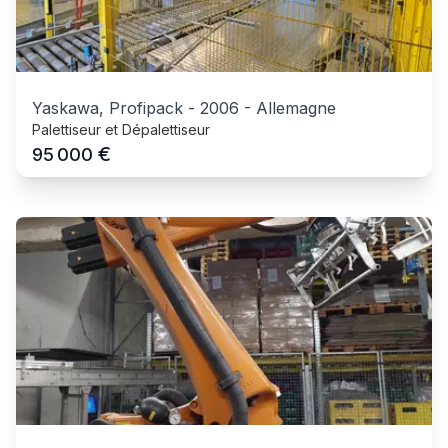
Yaskawa, Profipack
-
2006
-
Allemagne
Palettiseur et Dépalettiseur
€
95 000