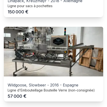
Linapack, Kreuzmayr
-
2018
-
Allemagne
Ligne pour sacs à pochettes
€
150 000
Wildgoose, Slowbeer
-
2016
-
Espagne
Ligne d'Embouteillage Bouteille Verre (non-consignée)
€
57 000