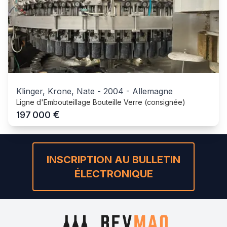
Klinger, Krone, Nate
-
2004
-
Allemagne
Ligne d'Embouteillage Bouteille Verre (consignée)
€
197 000
INSCRIPTION AU BULLETIN
ÉLECTRONIQUE