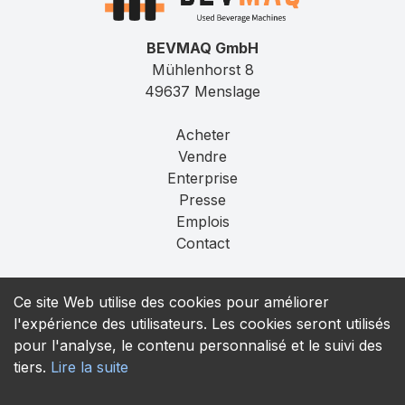
BEVMAQ GmbH
Mühlenhorst 8
49637 Menslage
Acheter
Vendre
Enterprise
Presse
Emplois
Contact
Mentions légales
Ce site Web utilise des cookies pour améliorer
Confidentialité
l'expérience des utilisateurs. Les cookies seront utilisés
T&C
pour l'analyse, le contenu personnalisé et le suivi des
tiers.
Lire la suite
contact@bevmaq.com
+49 173 90 80 414