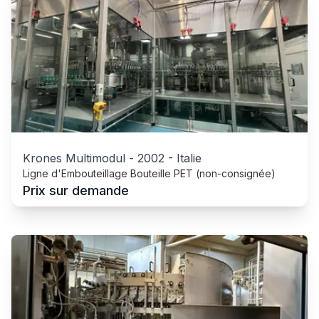
Krones Multimodul
-
2002
-
Italie
Ligne d'Embouteillage Bouteille PET (non-consignée)
Prix sur demande