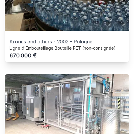
Krones and others
-
2002
-
Pologne
Ligne d'Embouteillage Bouteille PET (non-consignée)
€
670 000