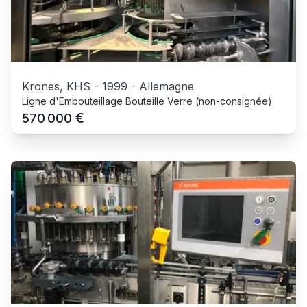
Krones, KHS
-
1999
-
Allemagne
Ligne d'Embouteillage Bouteille Verre (non-consignée)
€
570 000