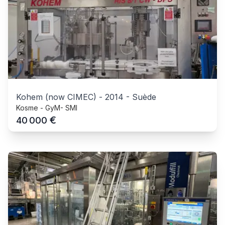
Kohem (now CIMEC)
-
2014
-
Suède
Kosme - GyM- SMI
€
40 000