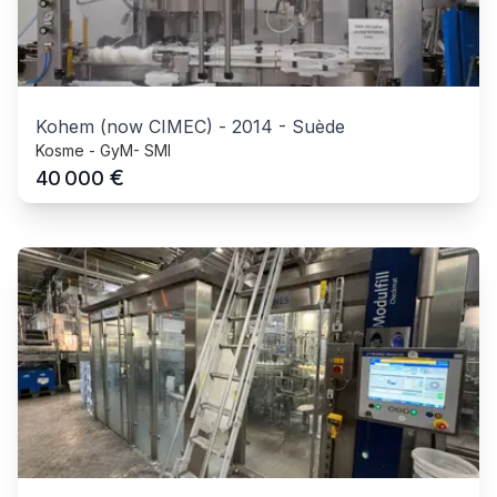
Kohem (now CIMEC)
-
2014
-
Suède
Kosme - GyM- SMI
€
40 000