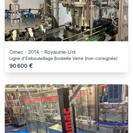
Cimec
-
2014
-
Royaume-Uni
Ligne d'Embouteillage Bouteille Verre (non-consignée)
€
90 600