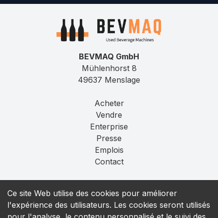
BEVMAQ GmbH
Mühlenhorst 8
49637 Menslage
Acheter
Vendre
Enterprise
Presse
Emplois
Contact
Mentions légales
Ce site Web utilise des cookies pour améliorer
Confidentialité
l'expérience des utilisateurs. Les cookies seront utilisés
T&C
pour l'analyse, le contenu personnalisé et le suivi des