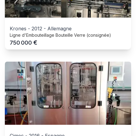
Krones
-
2012
-
Allemagne
Ligne d'Embouteillage Bouteille Verre (consignée)
€
750 000
Cimec
-
2016
-
Espagne