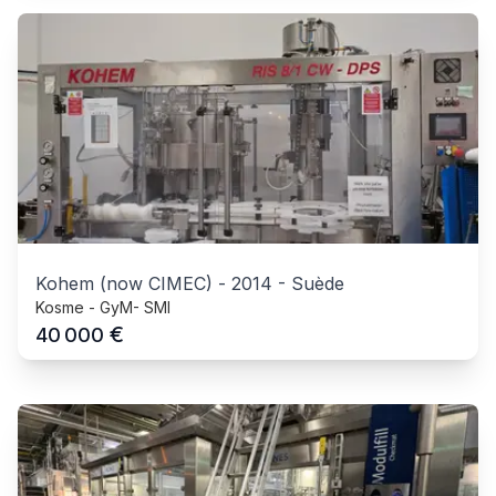
Kohem (now CIMEC)
-
2014
-
Suède
Kosme - GyM- SMI
€
40 000