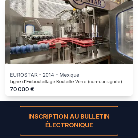
EUROSTAR
-
2014
-
Mexique
Ligne d'Embouteillage Bouteille Verre (non-consignée)
€
70 000
INSCRIPTION AU BULLETIN
ÉLECTRONIQUE