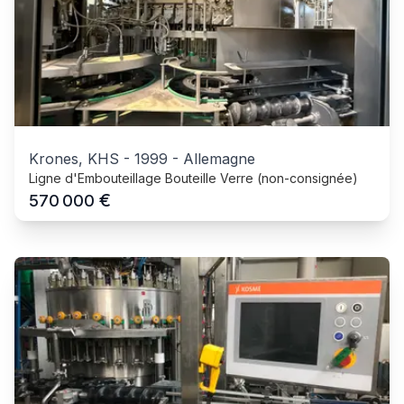
Krones, KHS
-
1999
-
Allemagne
Ligne d'Embouteillage Bouteille Verre (non-consignée)
€
570 000