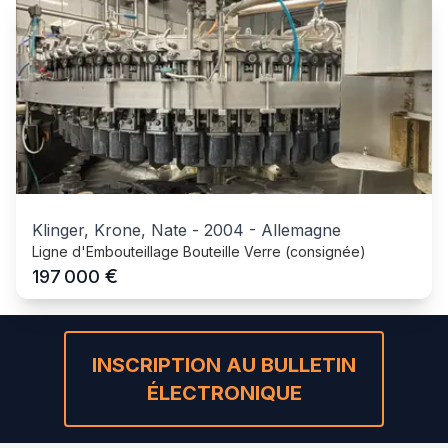
Klinger, Krone, Nate
-
2004
-
Allemagne
Ligne d'Embouteillage Bouteille Verre (consignée)
€
197 000
INSCRIPTION AU BULLETIN
ÉLECTRONIQUE