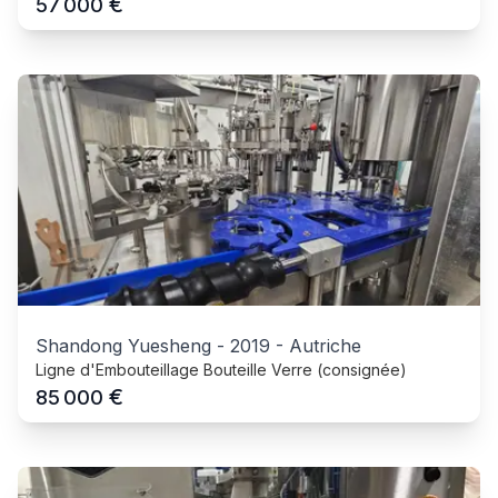
€
57 000
Shandong Yuesheng
-
2019
-
Autriche
Ligne d'Embouteillage Bouteille Verre (consignée)
€
85 000