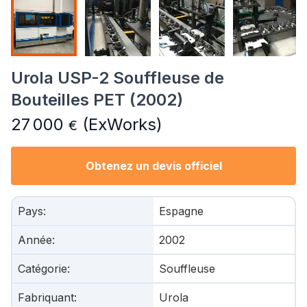
Urola USP-2 Souffleuse de
Bouteilles PET (2002)
27 000
(ExWorks)
€
Obtenez un devis officiel
Pays
:
Espagne
Année
:
2002
Catégorie
:
Souffleuse
Fabriquant
:
Urola