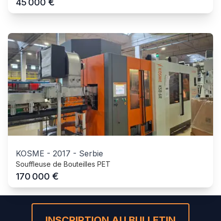
€
45 000
KOSME
-
2017
-
Serbie
Souffleuse de Bouteilles PET
€
170 000
INSCRIPTION AU BULLETIN