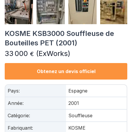
KOSME KSB3000 Souffleuse de
Bouteilles PET (2001)
33 000
(ExWorks)
€
Obtenez un devis officiel
Pays
:
Espagne
Année
:
2001
Catégorie
:
Souffleuse
Fabriquant
:
KOSME