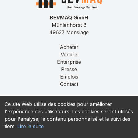
BEVMAQ GmbH
Mühlenhorst 8
49637 Menslage
Acheter
Vendre
Enterprise
Presse
Emplois
Contact
Mentions légales
Ce site Web utilise des cookies pour améliorer
Confidentialité
l'expérience des utilisateurs. Les cookies seront utilisés
T&C
pour l'analyse, le contenu personnalisé et le suivi des
tiers.
Lire la suite
contact@bevmaq.com
+49 173 90 80 414