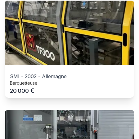
SMI
-
2002
-
Allemagne
Barquetteuse
€
20 000