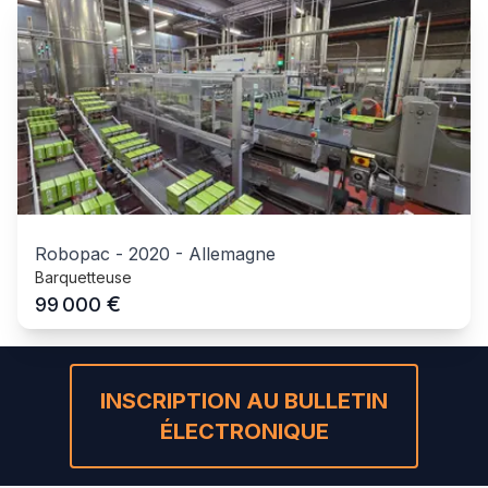
Robopac
-
2020
-
Allemagne
Barquetteuse
€
99 000
INSCRIPTION AU BULLETIN
ÉLECTRONIQUE