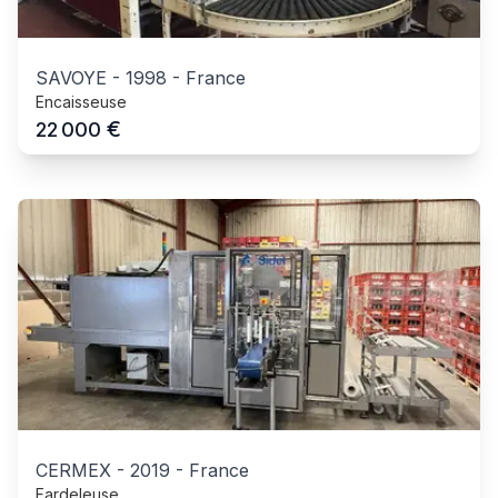
SAVOYE
-
1998
-
France
Encaisseuse
€
22 000
CERMEX
-
2019
-
France
Fardeleuse