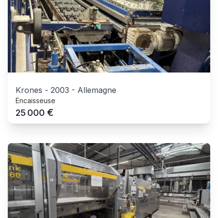
Krones
-
2003
-
Allemagne
Encaisseuse
€
25 000