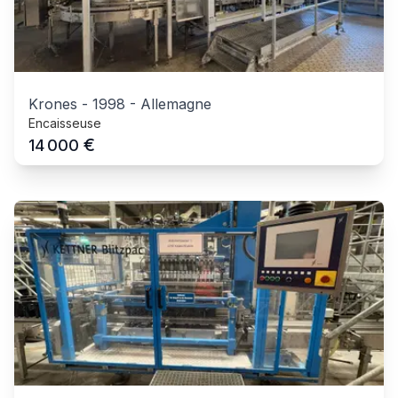
Krones
-
1998
-
Allemagne
Encaisseuse
€
14 000