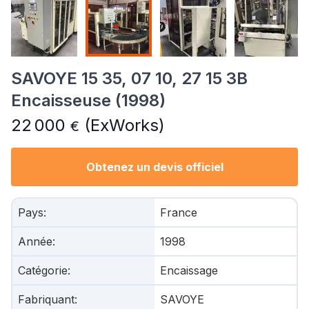
SAVOYE 15 35, 07 10, 27 15 3B
Encaisseuse (1998)
22 000
(ExWorks)
€
Obtenez un devis officiel
Pays
:
France
Année
:
1998
Catégorie
:
Encaissage
Fabriquant
:
SAVOYE