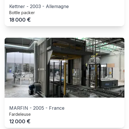
Kettner
-
2003
-
Allemagne
Bottle packer
€
18 000
MARFIN
-
2005
-
France
Fardeleuse
€
12 000