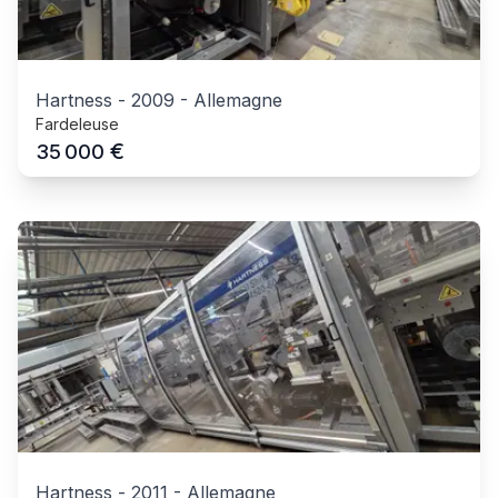
Hartness
-
2009
-
Allemagne
Fardeleuse
€
35 000
Hartness
-
2011
-
Allemagne