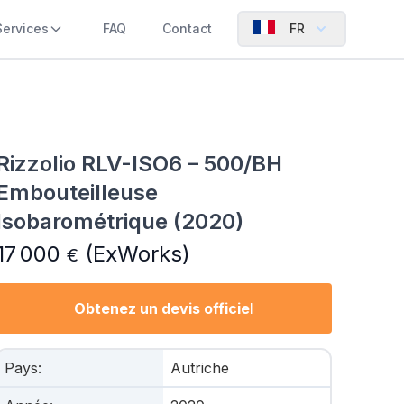
Services
FAQ
Contact
FR
Rizzolio RLV-ISO6 – 500/BH
Embouteilleuse
Isobarométrique (2020)
17 000
(ExWorks)
€
Obtenez un devis officiel
Pays
:
Autriche