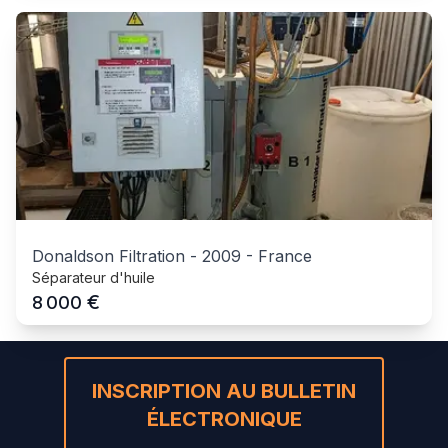
Donaldson Filtration
-
2009
-
France
Séparateur d'huile
€
8 000
INSCRIPTION AU BULLETIN
ÉLECTRONIQUE