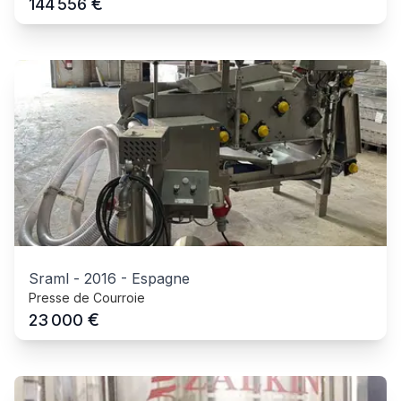
€
144 556
Sraml
-
2016
-
Espagne
Presse de Courroie
€
23 000