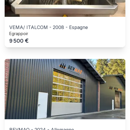
VEMA/ ITALCOM
-
2008
-
Espagne
Egrappoir
€
9 500
BEVMAQ
-
2024
-
Allemagne