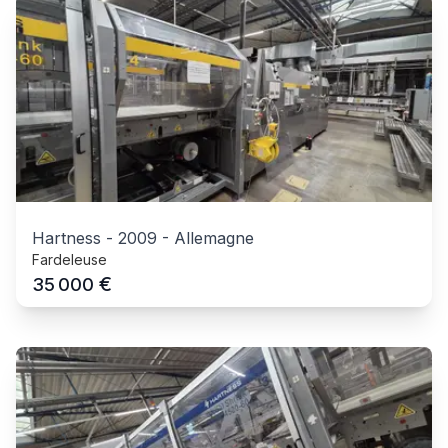
Hartness
-
2009
-
Allemagne
Fardeleuse
€
35 000