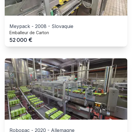
Meypack
-
2008
-
Slovaquie
Emballeur de Carton
€
52 000
Robopac
-
2020
-
Allemagne