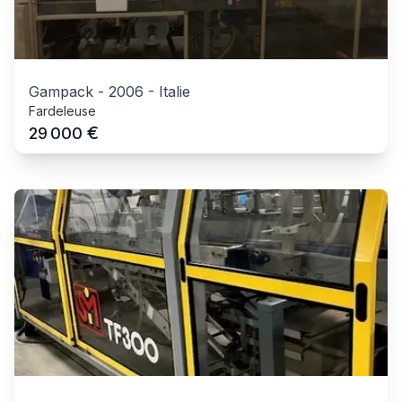
Gampack
-
2006
-
Italie
Fardeleuse
€
29 000