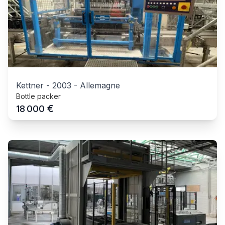
Kettner
-
2003
-
Allemagne
Bottle packer
€
18 000