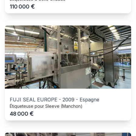
€
110 000
FUJI SEAL EUROPE
-
2009
-
Espagne
Étiqueteuse pour Sleeve (Manchon)
€
48 000