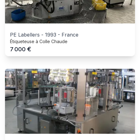
PE Labellers
-
1993
-
France
Étiqueteuse à Colle Chaude
€
7 000