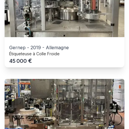
Gernep
-
2019
-
Allemagne
Étiqueteuse à Colle Froide
€
45 000