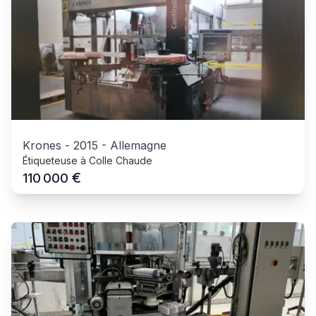
Krones
-
2015
-
Allemagne
Étiqueteuse à Colle Chaude
€
110 000