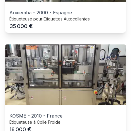
Auxiemba
-
2000
-
Espagne
Étiqueteuse pour Étiquettes Autocollantes
€
35 000
KOSME
-
2010
-
France
Étiqueteuse à Colle Froide
€
16 000