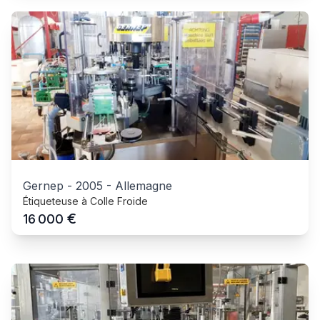
Gernep
-
2005
-
Allemagne
Étiqueteuse à Colle Froide
€
16 000