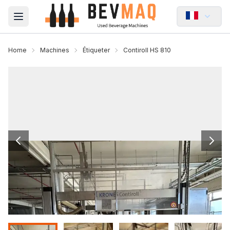
Open main menu
Home
Machines
Étiqueter
Contiroll HS 810