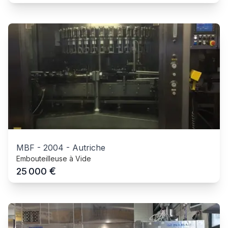
MBF
-
2004
-
Autriche
Embouteilleuse à Vide
€
25 000