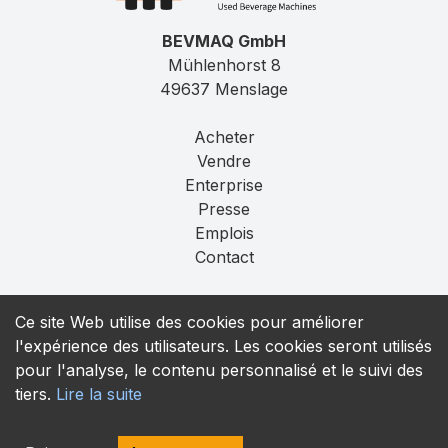
BEVMAQ GmbH
Mühlenhorst 8
49637 Menslage
Acheter
Vendre
Enterprise
Presse
Emplois
Contact
Mentions légales
Ce site Web utilise des cookies pour améliorer
Confidentialité
l'expérience des utilisateurs. Les cookies seront utilisés
T&C
pour l'analyse, le contenu personnalisé et le suivi des
tiers.
Lire la suite
contact@bevmaq.com
+49 173 90 80 414