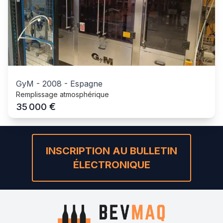
GyM
-
2008
-
Espagne
Remplissage atmosphérique
€
35 000
INSCRIPTION AU BULLETIN
ÉLECTRONIQUE