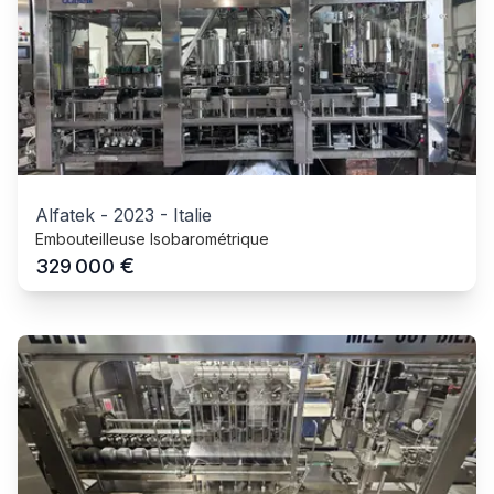
Alfatek
-
2023
-
Italie
Embouteilleuse Isobarométrique
€
329 000