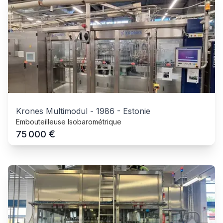
Krones Multimodul
-
1986
-
Estonie
Embouteilleuse Isobarométrique
€
75 000