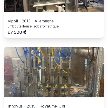
Vipoll
-
2013
-
Allemagne
Embouteilleuse Isobarométrique
€
97 500
Innovus
-
2019
-
Royaume-Uni