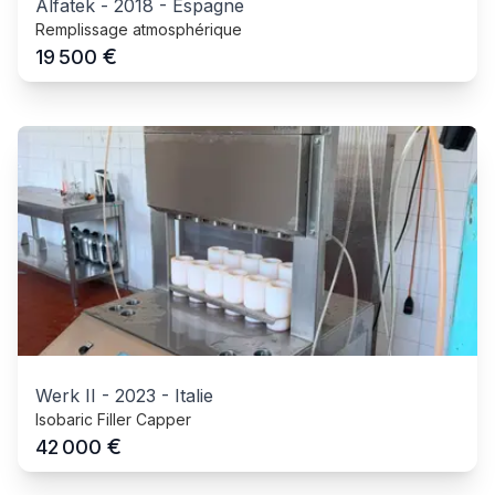
Alfatek
-
2018
-
Espagne
Remplissage atmosphérique
€
19 500
Werk II
-
2023
-
Italie
Isobaric Filler Capper
€
42 000