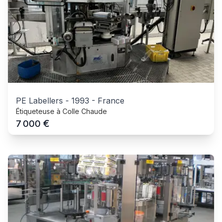
PE Labellers
-
1993
-
France
Étiqueteuse à Colle Chaude
€
7 000