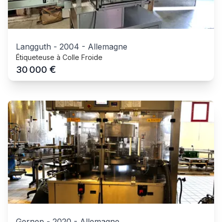
Langguth
-
2004
-
Allemagne
Étiqueteuse à Colle Froide
€
30 000
Gernep
-
2020
-
Allemagne