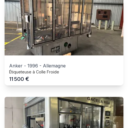
Anker
-
1996
-
Allemagne
Étiqueteuse à Colle Froide
€
11 500