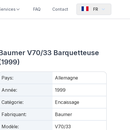
Services
FAQ
Contact
FR
Baumer V70/33 Barquetteuse
(1999)
Pays
:
Allemagne
Année
:
1999
Catégorie
:
Encaissage
Fabriquant
:
Baumer
Modèle
:
V70/33